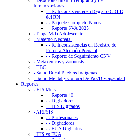
- Desarrollo Infantil Temprano y de
Inmunizaciones
- - R. Inconsistencia en Registro CRED
del RN
- - Paquete Completo Niños
- - Reporte SVA 2025
- Etapa Vida Adolescente
- Materno Neonatal
- - R. Inconsistencias en Registro de
Primera Atención Prenatal
- - Reporte de Seguimiento CNV
- Metaxénicas y Zoonosis
- TBC
- Salud Bucal/Pueblos Indígenas
- Salud Mental y Cultura De Paz/Discapacidad
Reportes
- HIS Minsa
- - Reporte 40
- - Digitadores
- - HIS Digitados
- ARFSIS
- - Profesionales
- - Digitadores
- - FUA Digitados
- HIS vs FUA